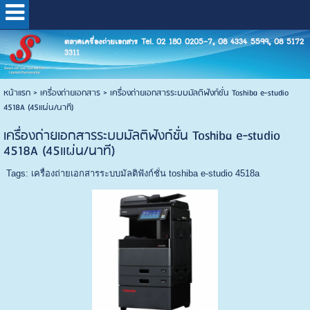
ตลาดเครื่องถ่ายเอกสาร Tel. 02 180 0205-7, 08 4334 5599, 08 5172
3311
หน้าแรก
>
เครื่องถ่ายเอกสาร
>
เครื่องถ่ายเอกสารระบบมัลติฟังก์ชั่น Toshiba e-studio
4518A (45แผ่น/นาที)
เครื่องถ่ายเอกสารระบบมัลติฟังก์ชั่น Toshiba e-studio
4518A (45แผ่น/นาที)
Tags:
เครื่องถ่ายเอกสารระบบมัลติฟังก์ชั่น toshiba e-studio 4518a