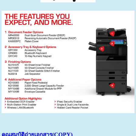
คุณสมบัติถ่ายเอกสาร(COPY)