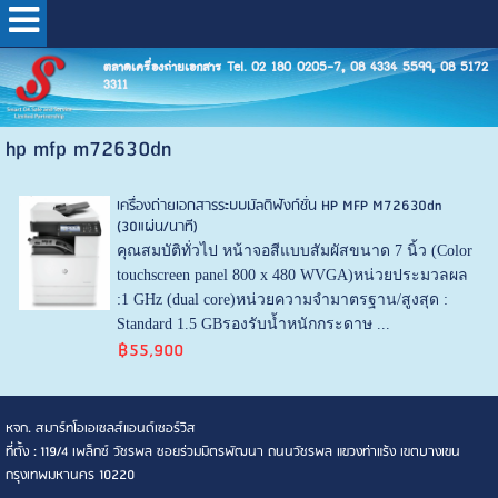
ตลาดเครื่องถ่ายเอกสาร Tel. 02 180 0205-7, 08 4334 5599, 08 5172
3311
hp mfp m72630dn
เครื่องถ่ายเอกสารระบบมัลติฟังก์ชั่น HP MFP M72630dn
(30แผ่น/นาที)
คุณสมบัติทั่วไป หน้าจอสีแบบสัมผัสขนาด 7 นิ้ว (Color
touchscreen panel 800 x 480 WVGA)หน่วยประมวลผล
:1 GHz (dual core)หน่วยความจำมาตรฐาน/สูงสุด :
Standard 1.5 GBรองรับน้ำหนักกระดาษ ...
฿55,900
หจก. สมาร์ทโอเอเซลส์แอนด์เซอร์วิส
ที่ตั้ง : 119/4 เพล็กซ์ วัชรพล ซอยร่วมมิตรพัฒนา ถนนวัชรพล แขวงท่าแร้ง เขตบางเขน
กรุงเทพมหานคร 10220