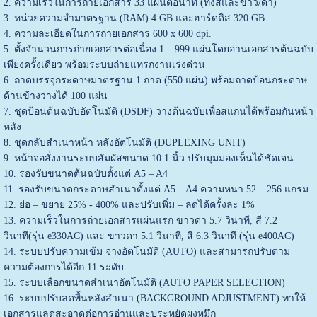
2. ความเร็วในการถ่ายเอกสาร 33 แผ่นต่อนาที (ทั้งสีและขาว/ดำ)
3. หน่วยความจำมาตรฐาน (RAM) 4 GB และฮาร์ดดิส 320 GB
4. ความละเอียดในการถ่ายเอกสาร 600 x 600 dpi.
5. ตั้งจำนวนการถ่ายเอกสารต่อเนื่อง 1 – 999 แผ่นโดยอ่านเอกสารต้นฉบับ
เพียงครั้งเดียว พร้อมระบบถ่ายแทรกงานเร่งด่วน
6. ถาดบรรจุกระดาษมาตรฐาน 1 ถาด (550 แผ่น) พร้อมถาดป้อนกระดาษ
ด้านข้างวางได้ 100 แผ่น
7. ชุดป้อนต้นฉบับอัตโนมัติ (DSDF) วางต้นฉบับเพื่อสแกนได้พร้อมกันหน้า
หลัง
8. ชุดกลับสำเนาหน้า หลังอัตโนมัติ (DUPLEXING UNIT)
9. หน้าจอสั่งงานระบบสัมผัสขนาด 10.1 นิ้ว ปรับมุมมองเห็นได้ชัดเจน
10. รองรับขนาดต้นฉบับตั้งแต่ A5 – A4
11. รองรับขนาดกระดาษสำเนาตั้งแต่ A5 – A4 ความหนา 52 – 256 แกรม
12. ย่อ – ขยาย 25% - 400% และปรับเพิ่ม – ลดได้ครั้งละ 1%
13. ความเร็วในการถ่ายเอกสารแผ่นแรก ขาวดา 5.7 วินาที, สี 7.2
วินาที(รุ่น e330AC) และ ขาวดา 5.1 วินาที, สี 6.3 วินาที (รุ่น e400AC)
14. ระบบปรับความเข้ม จางอัตโนมัติ (AUTO) และสามารถปรับตาม
ความต้องการได้อีก 11 ระดับ
15. ระบบเลือกขนาดสำเนาอัตโนมัติ (AUTO PAPER SELECTION)
16. ระบบปรับลดพื้นหลังสำเนา (BACKGROUND ADJUSTMENT) ทาให้
เอกสารแลดูสะอาดต่อการอ่านและประหยัดผงหมึก