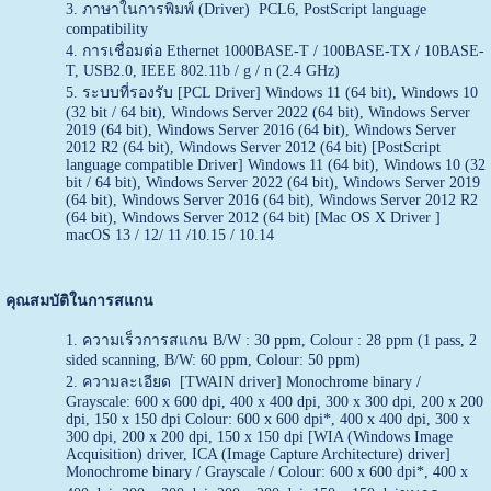
ภาษาในการพิมพ์ (Driver) PCL6, PostScript language
compatibility
การเชื่อมต่อ Ethernet 1000BASE-T / 100BASE-TX / 10BASE-
T, USB2.0, IEEE 802.11b / g / n (2.4 GHz)
ระบบที่รองรับ [PCL Driver] Windows 11 (64 bit), Windows 10
(32 bit / 64 bit), Windows Server 2022 (64 bit), Windows Server
2019 (64 bit), Windows Server 2016 (64 bit), Windows Server
2012 R2 (64 bit), Windows Server 2012 (64 bit) [PostScript
language compatible Driver] Windows 11 (64 bit), Windows 10 (32
bit / 64 bit), Windows Server 2022 (64 bit), Windows Server 2019
(64 bit), Windows Server 2016 (64 bit), Windows Server 2012 R2
(64 bit), Windows Server 2012 (64 bit) [Mac OS X Driver ]
macOS 13 / 12/ 11 /10.15 / 10.14
คุณสมบัติในการสแกน
ความเร็วการสแกน B/W : 30 ppm, Colour : 28 ppm (1 pass, 2
sided scanning, B/W: 60 ppm, Colour: 50 ppm)
ความละเอียด [TWAIN driver] Monochrome binary /
Grayscale: 600 x 600 dpi, 400 x 400 dpi, 300 x 300 dpi, 200 x 200
dpi, 150 x 150 dpi Colour: 600 x 600 dpi*, 400 x 400 dpi, 300 x
300 dpi, 200 x 200 dpi, 150 x 150 dpi [WIA (Windows Image
Acquisition) driver, ICA (Image Capture Architecture) driver]
Monochrome binary / Grayscale / Colour: 600 x 600 dpi*, 400 x