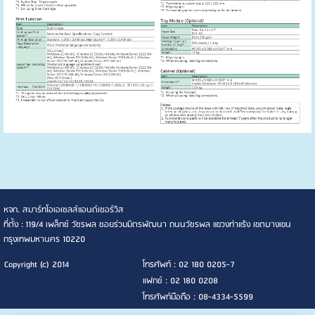
หจก. สมาร์ทโอเอเซลส์แอนด์เซอร์วิส
ที่ตั้ง : 119/4 เพล็กซ์ วัชรพล ซอยร่วมมิตรพัฒนา ถนนวัชรพล แขวงท่าแร้ง เขตบางเขน
กรุงเทพมหานคร 10220
Copyright (c) 2014
โทรศัพท์ : 02 180 0205-7
แฟกซ์ : 02 180 0208
โทรศัพท์มือถือ : 08-4334-5599