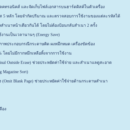
เลคทรอนิคส์ และจัดเก็บไฟล์เอกสารบนฮาร์ดดิสค์ในตัวเครื่อง
รหัส 5 หลัก โดยจำกัดปริมาณ และตรวจสอบการใช้งานของแต่ละรหัสได้
ำเนาหน้าเดียวกันได้ โดยไม่ต้องป้อนกลับสำเนา 2 ครั้ง
ด้ใช้งานเป็นเวลานานๆ (Energy Save)
ภาพประกอบกรณีกระดาษติด ผงหมึกหมด เครื่องขัดข้อง
0% โดยไม่มีกากหมึกเหลือทิ้งจากการใช้งาน
ginal Outside Erase) ช่วยประหยัดค่าใช้จ่าย และสำเนาแลดูสะอาด
g Magazine Sort)
ง (Omit Blank Page) ช่วยประหยัดค่าใช้จ่ายด้านกระดาษสำเนา
ลือง