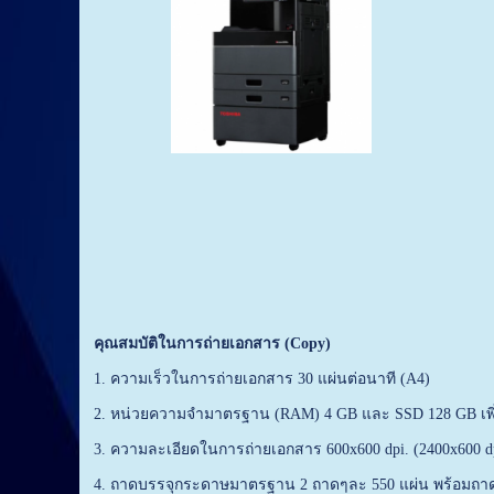
คุณสมบัติในการถ่ายเอกสาร (Copy)
1. ความเร็วในการถ่ายเอกสาร 30 แผ่นต่อนาที (A4)
2. หน่วยความจำมาตรฐาน (RAM) 4 GB
และ SSD 128 GB เพิ
3. ความละเอียดในการถ่ายเอกสาร 600x600 dpi. (2400x600 dp
4. ถาดบรรจุกระดาษมาตรฐาน 2 ถาดๆละ 550 แผ่น พร้อมถาด