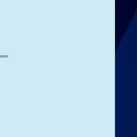
anner