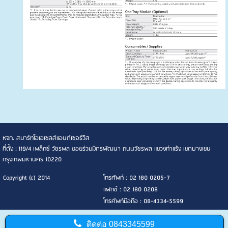
หจก. สมาร์ทโอเอเซลส์แอนด์เซอร์วิส
ที่ตั้ง : 119/4 เพล็กซ์ วัชรพล ซอยร่วมมิตรพัฒนา ถนนวัชรพล แขวงท่าแร้ง เขตบางเขน
กรุงเทพมหานคร 10220
Copyright (c) 2014
โทรศัพท์ : 02 180 0205-7
แฟกซ์ : 02 180 0208
โทรศัพท์มือถือ : 08-4334-5599
ติดต่อ
0843345599