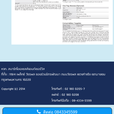
หจก. สมาร์ทโอเอเซลส์แอนด์เซอร์วิส
ที่ตั้ง : 119/4 เพล็กซ์ วัชรพล ซอยร่วมมิตรพัฒนา ถนนวัชรพล แขวงท่าแร้ง เขตบางเขน
กรุงเทพมหานคร 10220
Copyright (c) 2014
โทรศัพท์ : 02 180 0205-7
แฟกซ์ : 02 180 0208
โทรศัพท์มือถือ : 08-4334-5599
ติดต่อ
0843345599