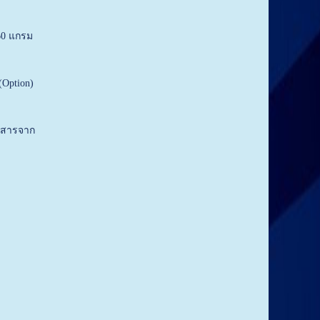
60 แกรม
น
Option)
อกสารจาก