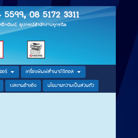
4 5599, 08 5172 3311
, หมึกพิมพ์, อุปกรณ์สำนักงานทุกชนิด
ซอร์
เครื่องพิมพ์สำเนาดิจิตอล
ผลงานอ้างอิง
นโยบายความเป็นส่วนตัว