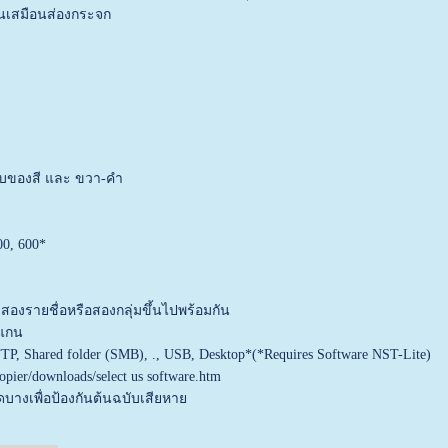
านเสมือนส่องกระจก
บบของสี และ ขวา-คำ
00, 600*
สองรายชื่อหรือสองกลุ่มขึ้นไปพร้อมกัน
สแกน
Shared folder (SMB), ., USB, Desktop*(*Requires Software NST-Lite)
opier/downloads/select us software.htm
างเพื่อป้องกันต้นฉบับเสียหาย