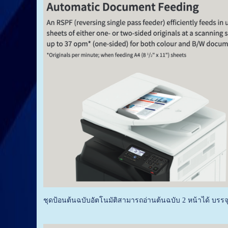
ชุดป้อนต้นฉบับอัตโนมัติสามารถอ่านต้นฉบับ 2 หน้าได้ บรรจุ