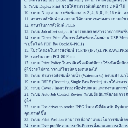
8. เทคโนโลยี RIP Once/Print Many ที่สามารถส่งข้อมูลเพียงครั
9. ระบบ Duplex Print ช่วยให้สามารถพิมพ์เอกสาร 2 หน้าได้
10. ระบบ N-up สามารถพิมพ์เอกสาร 2 ,4 ,6 ,8 , 9 ,16 หน้า 
11. สามารถสั่งพิมพ์ ย่อ -ขยาย ได้ตามขนาดของกระดาษสำเนา
12. ภาษาในการสั่งพิมพ์ PCL6
13. ระบบ Job offset output สามารถแยกเอกสารจากการพิมพ์ข
14. ระบบ Direct Print เป็นการสั่งพิมพ์งานโดยผ่าน USB 
*(ปริ้นไฟล์ PDF ติด Opt:MX-PK11)
15. โปรโตคอลในการสั่งพิมพ์ TCP/IP (IPv4),LPR.RAW,IPP
16. รองรับภาษา PCL 80 Fonts
17. ระบบ Print Policy ในกรณีเครื่องพิมพ์มีการใช้รหัสเพื่อ
ผู้ใช้งานไม่สามารถแก้ไขรหัสของตนเองได้
18. ระบบ สามารถสั่งพิมพ์ลายน้ำ (Watermarks) ลงบนสำเนาไ
19. ระบบ RSPF (Reversing Single Pass Feeder) ช่วยให้สามาร
20. ระบบ Cover / Insert Print เพื่อทำปกและแทรกงานเอกสา
21. ระบบ Auto Job Control Review ระบบยืนยันรหัสก่อนการสั่ง
ผู้ใช้
22. ระบบ Use driver to render JPEG ในกรณีที่ต้นฉบับมีร
คุณภาพดีขึ้น
23. ระบบ Print Position สามารถเลือกตำแหน่งในการพิมพ์เอ
24. ระบบ User profile สามารถบันทึกการตั้งค่าและการเลือ