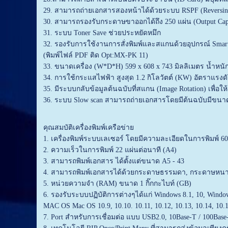
29. สามารถถ่ายเอกสารสองหน้าได้ด้วยระบบ RSPF (Reversing 
30. สามารถรองรับกระดาษขาออกได้ถึง 250 แผ่น (Output Cap
31. ระบบ Toner Save ช่วยประหยัดหมึก
32. รองรับการใช้งานการสั่งพิมพ์และสแกนด้วยอุปกรณ์ Smart
(พิมพ์ไฟล์ PDF ติด Opt:MX-PK 11)
33. ขนาดเครื่อง (W*D*H) 599 x 608 x 743 มิลลิเมตร น้ำหน
34. การใช้กระแสไฟฟ้า สูงสุด 1.2 กิโลวัตต์ (KW) อัตราแรงด
35. มีระบบกลับข้อมูลต้นฉบับที่สแกน (Image Rotation) เพื่อให้
36. ระบบ Slow scan สามารถถ่ายเอกสารโดยมีต้นฉบับมีขนาดบ
คุณสมบัติเครื่องพิมพ์เครือข่าย
1. เครื่องพิมพ์ระบบเลเซอร์ โดยมีความละเอียดในการพิมพ์ 600
2. ความเร็วในการพิมพ์ 22 แผ่นต่อนาที (A4)
3. สามารถพิมพ์เอกสาร ได้ตั้งแต่ขนาด A5 - 43
4. สามารถพิมพ์เอกสารได้ด้วยกระดาษธรรมดา, กระดาษหนา,
5. หน่วยความจำ (RAM) ขนาด 1 กิ๊กกะไบท์ (GB)
6. รองรับระบบปฏิบัติการต่างๆได้แก่ Windows 8.1, 10, Window
MAC OS Mac OS 10.9, 10.10. 10.11, 10.12, 10.13, 10.14, 10
7. Port สำหรับการเชื่อมต่อ แบบ USB2.0, 10Base-T / 100Base