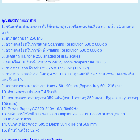
คุณสมบัติถ่ายเอกสาร
1. ชนิดเครื่องถ่ายเอกสาร ตั้งโต๊ะพร้อมตู้รองเครื่องแบบล้อเลื่อน ความเร็ว 21 แผ่นต่อ
นาที
2. หน่วยความจำ 256 MB
3. ความละเอียดในการสแกน Scanning Resolution 600 x 600 dpi
4. ความละเอียดในการพิมพ์ Printing Resolution 600 x 600 dpi
5. เฉดสเกล Halftone 256 shades of gray scales
6. อุ่นเครื่อง 18 วินาที (220V to 240V, Room temperature: 20 C)
7. ขนาดกระดาษต้นฉบับ A5(5.5 x 8.5") - A3 (11 x 17")
8. ขนาดกระดาษสำเนา ใหญ่สุด A3, 11 x 17" คุณสมบัติ ย่อ-ขยาย 25% - 400% เพิ่ม
ลดครั้งละ 1%
9. ความหนากระดาษสำเนา ในถาด 60 - 90gsm ,Bypass tray 60 - 216 gsm
10. ถ่ายเอกสารแผ่นแรก 7.4 วินาที
11. ถาดกระดาษความจุรวม 350 แผ่น (ถาด 1 ความจุ 250 แผ่น + Bypass tray ความจุ
100 แผ่น)
12. Power Supply AC220-240V , 6A, 50/60Hz
13. ระดับการใช้ไฟฟ้า Power Consumption AC 220V:1.3 kW or less ,Sleep
mode:2 W or less
14. ขนาดเครื่อง Width 595 x Depth 584 x Height 569 mm
15. น้ำหนักเครื่อง 32 kg