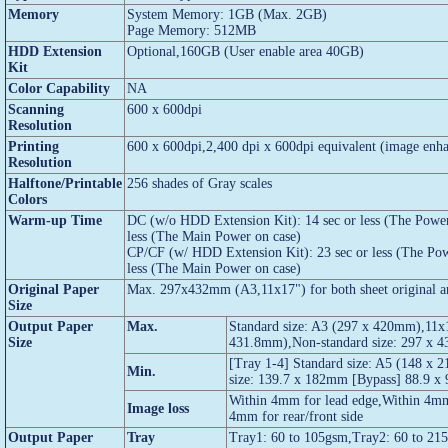
Memory
System Memory: 1GB (Max. 2GB)
Page Memory: 512MB
HDD Extension
Optional,160GB (User enable area 40GB)
Kit
Color Capability
NA
Scanning
600 x 600dpi
Resolution
Printing
600 x 600dpi,2,400 dpi x 600dpi equivalent (image enh
Resolution
Halftone/Printable
256 shades of Gray scales
Colors
Warm-up Time
DC (w/o HDD Extension Kit): 14 sec or less (The Power
less (The Main Power on case)
CP/CF (w/ HDD Extension Kit): 23 sec or less (The Pow
less (The Main Power on case)
Original Paper
Max. 297x432mm (A3,11x17") for both sheet original a
Size
Output Paper
Max.
Standard size: A3 (297 x 420mm),11x
Size
431.8mm),Non-standard size: 297 x 
[Tray 1-4] Standard size: A5 (148 x
Min.
size: 139.7 x 182mm [Bypass] 88.9 x
Within 4mm for lead edge,Within 4mm 
Image loss
4mm for rear/front side
Output Paper
Tray
Tray1: 60 to 105gsm,Tray2: 60 to 21