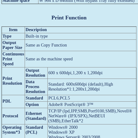
Machine space
W 964 x D 640mm (With Bypass Tray fully extended)
Print Function
Item
Description
Type
Built-in type
Output
Same as Copy Function
Paper Size
Continuous
Print
Same as the machine speed
Speed
Output
600 x 600dpi,1,200 x 1,200dpi
Resolution
Print
Data
Resolution
Standard: 600x600dpi (default),High
Process
Resolution*1:1,200x1,200dpi
Resolution
Standard
PCL6,PCL5
PDL
Option
Adobe® PostScript® 3™
TCP/IP (lpd,IPP,SMB,Port9100,SMB),Novell®
Ethernet
Protocol
NetWare® (IPX/SPX),NetBEUI
(Standard)
(SMB),EtherTalk*2
Operating
Standard
Windows® 2000
System*3
(PCL)
Windows® XP
Windows Server® 2003/2008