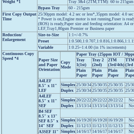
Weight *1
Tray 3&4 (2TM,TTM): 60 to 215gsm
Bypass Tray
60 - 215gsm
First Copy Output
25/30ppm model: 4.2 sec or less*,35ppm model: 4.0 sec 
Time
* Power is on,Engine motor is not running,Fuser is read
(ROS) is ready,Paper size and feeding orientation: A4 o
LEF,Tray1,80gsm Premier or Business paper
Reduction/
Size-to-Size
1:1+/-0.7%
Enlargement
Preset
1:0.500,1:0.707,1:0.816,1:0.866,1:1.1
Variable
1:0.25~1:4.00 (in 1% increments)
Continuous Copy
Paper Tray (25ppm IOT / 30p
Speed *4
Paper Size
Tray
Tray 2
2TM
TT
Copy
and Paper
1(1st)
(2nd)
(3rd/4th)
(3rd 
Mode
Orientation
Plain
Plain
Plain
Plai
Paper
Paper
Paper
Pape
A4LEF
Simplex
25/30/34
25/30/35
25/30/35
25/3
8.5" x 11"
LEF
Duplex
25/30/34
25/30/35
25/30/35
25/3
A4LEF
Simplex
20/22/22
20/22/22
20/22/22
No
8.5" x 11"
SEF
Duplex
13/13/14
13/13/14
13/13/14
No
B4 SEF
8.5" x 13"
Simplex
16/19/20
16/19/20
16/19/20
No
SEF 8.5" x
14" SEF
Duplex
11/12/13
11/12/13
11/12/13
No
Simplex
14/16/17
14/16/17
14/16/17
No
A3SEF 11"