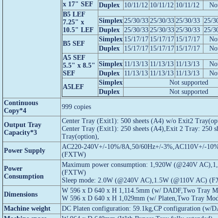
x 17" SEF
Duplex
10/11/12
10/11/12
10/11/12
No
B5 LEF
Simplex
25/30/33
25/30/33
25/30/33
25/3
7.25" x
10.5" LEF
Duplex
25/30/33
25/30/33
25/30/33
25/3
Simplex
15/17/17
15/17/17
15/17/17
No
B5 SEF
Duplex
15/17/17
15/17/17
15/17/17
No
A5 SEF
Simplex
11/13/13
11/13/13
11/13/13
No
5.5" x 8.5"
SEF
Duplex
11/13/13
11/13/13
11/13/13
No
Simplex
Not supported
A5LEF
Duplex
Not supported
Continuous
999 copies
Copy*4
Center Tray (Exit1): 500 sheets (A4) w/o Exit2 Tray(op
Output Tray
Center Tray (Exit1): 250 sheets (A4),Exit 2 Tray: 250 s
Capacity*3
Tray(option),
AC220-240V+/-10%/8A,50/60Hz+/-3%,AC110V+/-10%
Power Supply
(FXTW)
Maximum power consumption: 1,920W (@240V AC),1
Power
(FXTW)
Consumption
Sleep mode: 2.0W (@240V AC),1.5W (@110V AC) (
W 596 x D 640 x H 1,114.5mm (w/ DADF,Two Tray M
Dimensions
W 596 x D 640 x H 1,029mm (w/ Platen,Two Tray Mod
Machine weight
DC Platen configuration: 59.1kg,CP configuration (w/