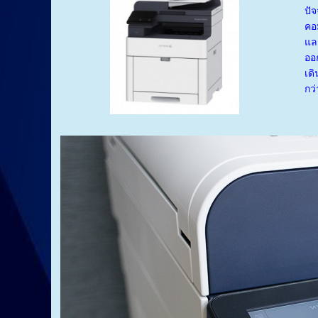
ปั
คอ
แล
ออ
เด
กว่