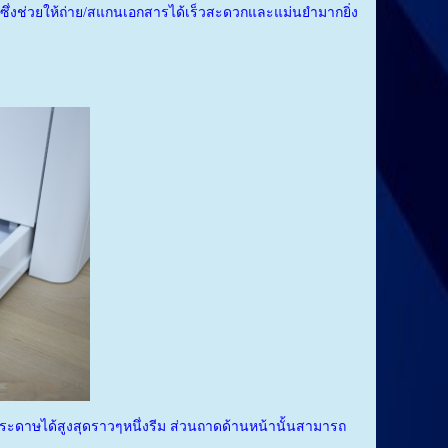
่งช่วยให้ถ่าย/สแกนเอกสารได้เร็วสะดวกและแม่นยำมากยิ่ง
ระดาษได้สูงสุดราวๆหนึ่งรีม ส่วนถาดด้านหน้านั้นสามารถ