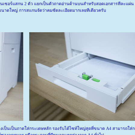
เซอร์แสกน 2 ตัว แยกเป็นตัวถาดอ่านด้านบนสำหรับสอดเอกสารทีละแผ่น ซึ
ารขนาดใหญ่ การสแกนจัดว่าคมชัดละเอียดมากเลยทีเดียวครับ
งเป็นเป็นถาดใส่กระเดษหลัก รองรับได้ไซท์ใหญ่สุดที่ขนาด A4 สามารถใส่ก