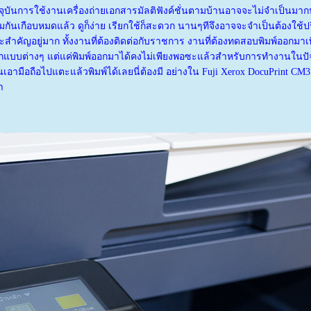
จจุบันการใช้งานเครื่องถ่ายเอกสารมัลติฟังค์ชั่นตามบ้านอาจจะไม่จำเป็นมาก
มกันเกือบหมดแล้ว ดูก็ง่าย เรียกใช้ก็สะดวก นานๆทีจึงอาจจะจำเป็นต้องใช้ปร
ะสำคัญอยู่มาก ทั้งงานที่ต้องติดต่อกับราชการ งานที่ต้องทดสอบพิมพ์ออกม
กแบบต่างๆ แต่แค่พิมพ์ออกมาได้คงไม่เพียงพอซะแล้วสำหรับการทำงานในปัจจุ
ินเอามือถือไปแตะแล้วพิมพ์ได้เลยนี่ต้องมี อย่างใน Fuji Xerox DocuPrint C
า