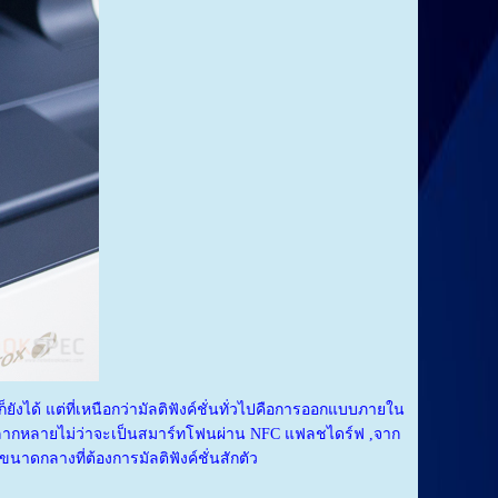
ก็ยังได้ แต่ที่เหนือกว่ามัลติฟังค์ชั่นทั่วไปคือการออกแบบภายใน
์หลากหลายไม่ว่าจะเป็นสมาร์ทโฟนผ่าน NFC แฟลชไดร์ฟ ,จาก
นาดกลางที่ต้องการมัลติฟังค์ชั่นสักตัว