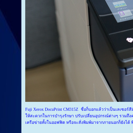
Fuji Xerox DocuPrint CM315Z ชื่อก็บอกแล้วว่าเป็นเลเซอร์สีมัล
ให้สะดวกในการบำรุงรักษา ปรับเปลี่ยนอุปกรณ์ต่างๆ รวมถึ
เครือข่ายทั้งในออฟฟิต หรือจะสั่งพิมพ์มาจากภายนอกก็ยังได้