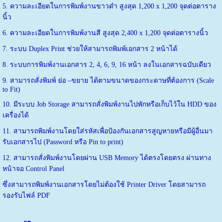
5. ความละเอียดในการพิมพ์งานขาวดำ สูงสุด 1,200 x 1,200 จุดต่อตาราง
นิ้ว
6. ความละเอียดในการพิมพ์งานสี สูงสุด 2,400 x 1,200 จุดต่อตารางนิ้ว
7. ระบบ Duplex Print ช่วยให้สามารถพิมพ์เอกสาร 2 หน้าได้
8. ระบบการพิมพ์งานเอกสาร 2, 4, 6, 9, 16 หน้า ลงในเอกสารฉบับเดียว
9. สามารถสั่งพิมพ์ ย่อ –ขยาย ได้ตามขนาดของกระดาษที่ต้องการ (Scale
to Fit)
10. มีระบบ Job Storage สามารถสั่งพิมพ์งานไปพักหรือเก็บไว้ใน HDD ของ
เครื่องได้
11. สามารถพิมพ์งานโดยใส่รหัสเพื่อป้องกันเอกสารสูญหายหรือมีผู้อื่นมา
รับเอกสารไป (Password หรือ Pin to print)
12. สามารถสั่งพิมพ์งานโดยผ่าน USB Memory ได้ตรงโดยตรง ผ่านทาง
หน้าจอ Control Panel
ซึ่งสามารถพิมพ์งานเอกสารโดยไม่ต้องใช้ Printer Driver โดยสามารถ
รองรับไฟล์ PDF