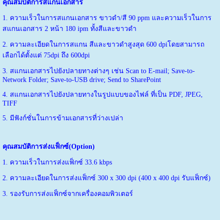
คุณสมบัติการสแกนเอกสาร
1. ความเร็วในการสแกนเอกสาร ขาวดำ/สี 90 ppm และความเร็วในการ
สแกนเอกสาร 2 หน้า 180 ipm ทั้งสีและขาวดำ
2. ความละเอียดในการสแกน สีและขาวดำสูงสุด 600 dpiโดยสามารถ
เลือกได้ตั้งแต่ 75dpi ถึง 600dpi
3. สแกนเอกสารไปยังปลายทางต่างๆ เช่น Scan to E-mail; Save-to-
Network Folder; Save-to-USB drive; Send to SharePoint
4. สแกนเอกสารไปยังปลายทางในรูปแบบของไฟล์ ที่เป็น PDF, JPEG,
TIFF
5. มีฟังก์ชั่นในการข้ามเอกสารที่ว่างเปล่า
คุณสมบัติการส่งแฟ็กซ์(
Option)
1. ความเร็วในการส่งแฟ็กซ์ 33.6 kbps
2. ความละเอียดในการส่งแฟ็กซ์ 300 x 300 dpi (400 x 400 dpi รับแฟ็กซ์)
3. รองรับการส่งแฟ็กซ์จากเครื่องคอมพิวเตอร์