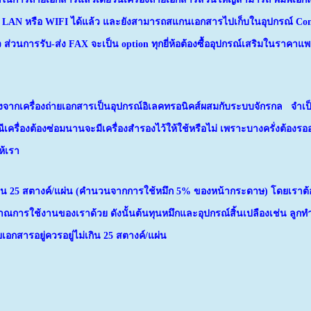
สาย LAN หรือ WIFI ได้แล้ว และยังสามารถสแกนเอกสารไปเก็บในอุปกรณ์ Co
่วนการรับ-ส่ง FAX จะเป็น option ทุกยี่ห้อต้องซื้ออุปกรณ์เสริมในราคาแพง
 เนื่องจากเครื่องถ่ายเอกสารเป็นอุปกรณ์อิเลคทรอนิคส์ผสมกับระบบจักรกล จำเป
รื่องต้องซ่อมนานจะมีเครื่องสำรองไว้ให้ใช้หรือไม่ เพราะบางครั่งต้องร
ห้เรา
งเกิน 25 สตางค์/แผ่น (คำนวนจากการใช้หมึก 5% ของหน้ากระดาษ) โดยเราต้
ริมาณการใช้งานของเราด้วย ดังนั้นต้นทุนหมึกและอุปกรณ์สิ้นเปลืองเช่น ลูก
อกสารอยู่ควรอยู่ไม่เกิน 25 สตางค์/แผ่น