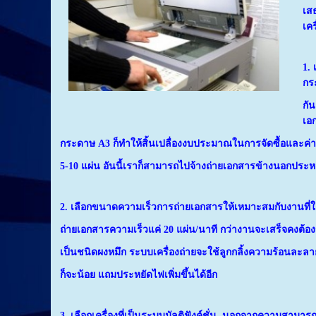
เส
เคร
1.
กระ
กั
เอ
กระดาษ A3 ก็ทำให้สิ้นเปลื่องงบประมาณในการจัดซื้อและค่
5-10 แผ่น อันนี้เราก็สามารถไปจ้างถ่ายเอกสารข้างนอกประหย
2. เลือกขนาดความเร็วการถ่ายเอกสารให้เหมาะสมกับงานที่ใ
ถ่ายเอกสารความเร็วแค่ 20 แผ่น/นาที กว่างานจะเสร็จคงต้องร
เป็นชนิดผงหมึก ระบบเครื่องถ่ายจะใช้ลูกกลิ้งความร้อนละล
ก็จะน้อย
แถมประหยัดไฟเพิ่มขึ้นได้อีก
3. เลือกเครื่องที่เป็นระบบมัลติฟังค์ชั่น นอกจากความสามา