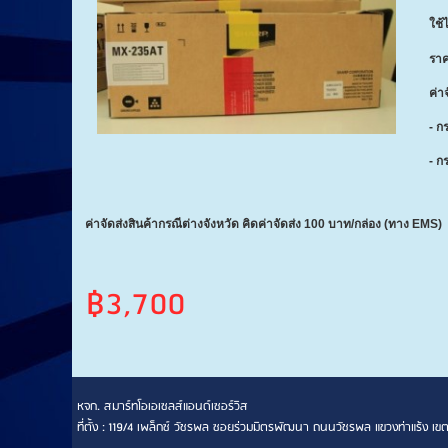
ใช้
ราค
ค่า
- ก
- ก
ค่าจัดส่งสินค้ากรณีต่างจังหวัด คิดค่าจัดส่ง
100 บาท/กล่อง (ทาง EMS)
฿3,700
หจก. สมาร์ทโอเอเซลส์แอนด์เซอร์วิส
ที่ตั้ง : 119/4 เพล็กซ์ วัชรพล ซอยร่วมมิตรพัฒนา ถนนวัชรพล แขวงท่าแร้ง