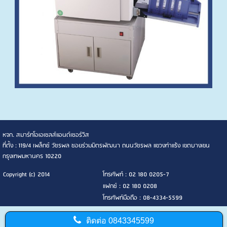
หจก. สมาร์ทโอเอเซลส์แอนด์เซอร์วิส
ที่ตั้ง : 119/4 เพล็กซ์ วัชรพล ซอยร่วมมิตรพัฒนา ถนนวัชรพล แขวงท่าแร้ง เขตบางเขน
กรุงเทพมหานคร 10220
Copyright (c) 2014
โทรศัพท์ : 02 180 0205-7
แฟกซ์ : 02 180 0208
โทรศัพท์มือถือ : 08-4334-5599
ติดต่อ
0843345599