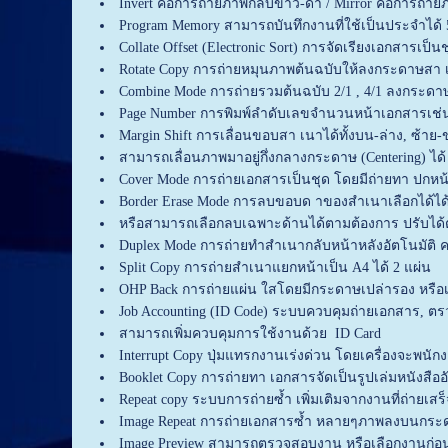
Invert คือการถ่ายภาพกลับขาว-ดำ / Mirror คือการถ่า
Program Memory สามารถบันทึกงานที่ใช้เป็นประจำได้
Collate Offset (Electronic Sort) การจัดเรียงเอกสารเป็น
Rotate Copy การถ่ายหมุนภาพต้นฉบับให้ลงกระดาษสา เ
Combine Mode การถ่ายรวมต้นฉบับ 2/1 , 4/1 ลงกระดาษ
Page Number การพิมพ์ลำดับเลขจำนวนหน้าเอกสารเช่น 1/
Margin Shift การเลื่อนขอบสา เนาได้ทั้งบน-ล่าง, ซ้าย-ข
สามารถเลื่อนภาพมาอยู่กึ่งกลางกระดาษ (Centering) ได
Cover Mode การถ่ายเอกสารเป็นชุด โดยมีถ่ายทา ปกหน้
Border Erase Mode การลบขอบด าของสำเนาเลือกได้ได้ทั
หรือสามารถเลือกลบเฉพาะด้านได้ตามต้องการ ปรับได้ตั
Duplex Mode การถ่ายทำสำเนากลับหน้าหลังอัตโนมัต
Split Copy การถ่ายสำเนาแยกหน้าเป็น A4 ได้ 2 แผ่น
OHP Back การถ่ายแผ่น ใสโดยมีกระดาษเปล่ารอง หรือเ
Job Accounting (ID Code) ระบบควบคุมถ่ายเอกสาร, ต
สามารถเพิ่มควบคุมการใช้งานด้วย ID Card
Interrupt Copy ปุ่มแทรกงานเร่งด่วน โดยเครื่องจะพนัก
Booklet Copy การถ่ายทา เอกสารจัดเป็นรูปเล่มหนังสืออ
Repeat copy ระบบการถ่ายซ้ำ เพิ่มเติมจากงานที่ถ่ายเสร็จ
Image Repeat การถ่ายเอกสารซ้ำ หลายๆภาพลงบนกระดา
Image Preview สามารถตรวจสอบงาน หรือเลือกงานก่อ