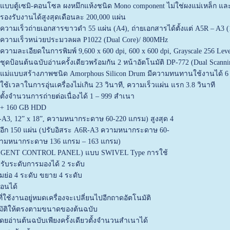
แบบตู้เซมิ-คอนโซล ผงหมึกแห้งชนิด Mono component ไม่ใช่ผงแม่เหล็ก แล
รองรับงานได้สูงสุดเดือนละ 200,000 แผ่น
ความเร็วถ่ายเอกสารขาวดำ 55 แผ่น (A4), ถ่ายเอกสารได้ตั้งแต่ A5R – A3 (12
ความเร็วหน่วยประมวลผล P1022 (Dual Core)/ 800MHz
ความละเอียดในการพิมพ์ 9,600 x 600 dpi, 600 x 600 dpi, Grayscale 256 Lev
ชุดป้อนต้นฉบับอ่านครั้งเดียวพร้อมกัน 2 หน้าอัตโนมัติ DP-772 (Dual Scanni
แม่แบบสร้างภาพชนิด Amorphous Silicon Drum มีความทนทานใช้งานได้ 6 
ใช้เวลาในการอุ่นเครื่องไม่เกิน 23 วินาที, ความเร็วแผ่น แรก 3.8 วินาที
ตั้งจำนวนการถ่ายต่อเนื่องได้ 1 – 999 สำเนา
 + 160 GB HDD
A3, 12” x 18”, ความหนากระดาษ 60-220 แกรม) สูงสุด 4
ากอีก 150 แผ่น (ปรับอิสระ A6R-A3 ความหนากระดาษ 60-
) ความหนากระดาษ 136 แกรม – 163 แกรม)
ELLIGENT CONTROL PANEL) แบบ SWIVEL Type การใช้
บระดับการมองได้ 2 ระดับ
มย่อ 4 ระดับ ขยาย 4 ระดับ
อนได้
่ใช้งานอยู่หมดเครื่องจะเปลี่ยนไปอีกถาดอัตโนมัติ
โนมัติให้ตรงตามขนาดของต้นฉบับ
อ่านต้นฉบับเพียงครั้งเดียวตั้งจำนวนสำเนาได้