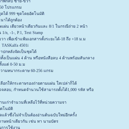
ยภาพกลับ ซ้าย-ขวา
 50 โปรแกรม
ชุดได้ 999 ชุดโดยอัตโนมัติ
นาได้ถูกต้อง
แผ่น เดียวหน้าเดียวกันและ 8/1 ในกรณีถ่าย 2 หน้า
n, -1-, P.1, Text Stamp
วา เพื่อเข้าแฟ้มเอกสารตั้งระยะได้-18 ถึง +18 ม.ม
้ TASKalfa 4501i
าปกหลังจัดเป็นชุดได้
้งเป็นแผ่น 4 ด้าน หรือหนังสือลบ 4 ด้านพร้อมสันกลาง
้งแต่ 0-50 ม.ม
ิ ความหนากระดาษ 60-256 แกรม
ลือกให้กระดาษรองถ่ายตามแผ่น ใสเปล่าก็ได้
รวจสอบ, กำหนดจำนวนใช้สามารถตั้งได้1,000 รหัส หรือ
งานเก่าจำนวนที่เหลือไว้ที่หน่วยความจา
ัตโนมัติ
แล้วซึ่งไม่จำเป็นต้องอ่านต้นฉบับใหม่อีกครั้ง
ษหน้าเดียวกัน เช่น ทา นามบัตร
นการใช้งาน