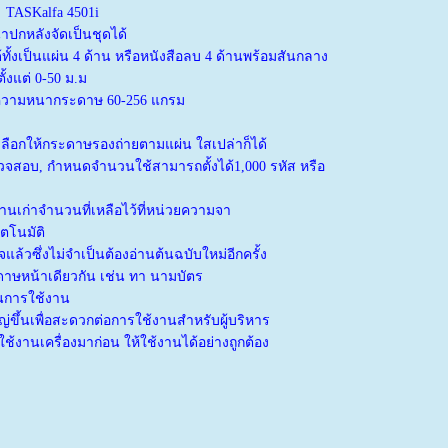
้ TASKalfa 4501i
าปกหลังจัดเป็นชุดได้
้งเป็นแผ่น 4 ด้าน หรือหนังสือลบ 4 ด้านพร้อมสันกลาง
้งแต่ 0-50 ม.ม
ิ ความหนากระดาษ 60-256 แกรม
ลือกให้กระดาษรองถ่ายตามแผ่น ใสเปล่าก็ได้
รวจสอบ, กำหนดจำนวนใช้สามารถตั้งได้1,000 รหัส หรือ
งานเก่าจำนวนที่เหลือไว้ที่หน่วยความจา
ัตโนมัติ
แล้วซึ่งไม่จำเป็นต้องอ่านต้นฉบับใหม่อีกครั้ง
ษหน้าเดียวกัน เช่น ทา นามบัตร
นการใช้งาน
ใหญ่ขึ้นเพื่อสะดวกต่อการใช้งานสำหรับผู้บริหาร
้งานเครื่องมาก่อน ให้ใช้งานได้อย่างถูกต้อง