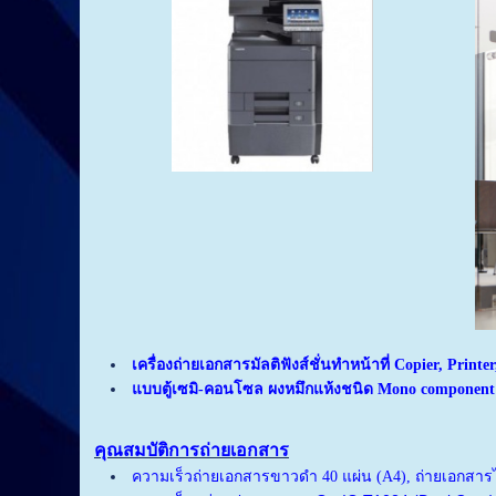
เครื่องถ่ายเอกสารมัลติฟังส์ชั่นทำหน้าที่ Copier, Printe
แบบตู้เซมิ-คอนโซล ผงหมึกแห้งชนิด Mono component 
คุณสมบัติการถ่ายเอกสาร
ความเร็วถ่ายเอกสารขาวดำ 40 แผ่น (A4), ถ่ายเอกสารได้ต