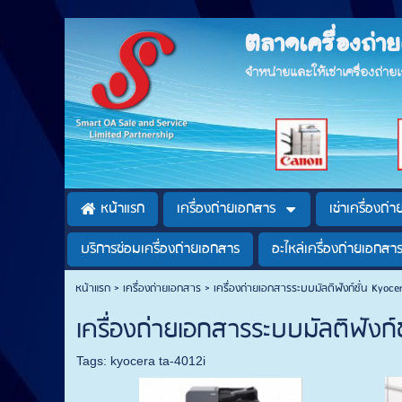
ตลาดเครื่องถ่
จำหน่ายและให้เช่าเครื่องถ่า
หน้าแรก
เครื่องถ่ายเอกสาร
เช่าเครื่องถ่
บริการซ่อมเครื่องถ่ายเอกสาร
อะไหล่เครื่องถ่ายเอกสา
หน้าแรก
>
เครื่องถ่ายเอกสาร
>
เครื่องถ่ายเอกสารระบบมัลติฟังก์ชั่น Kyoce
เครื่องถ่ายเอกสารระบบมัลติฟังก์
Tags:
kyocera ta-4012i