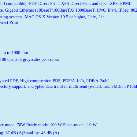
 3 compatible), PDF Direct Print, XPS Direct Print and Open XPS, PPML
e, Gigabit Ethernet (10BaseT/100BaseTX/ 1000BaseT, IPv6, IPv4, IPSec, 802.
ing systems, MAC OS X Version 10.5 or higher, Unix, Lin
irect Print
 up to 1900 mm
00 dpi, 256 greyscales per colour
pted PDF, High compression PDF, PDF/A-1a/b, PDF/A-2a/b/
ectory support, encrypted data transfer, multi send (e-mail, fax, SMB/FTP folde
wer mode: 70W Ready mode: 100 W Sleep-mode: 1.0 W
ng: 67 dB (A)Stand-by: 43 dB (A)