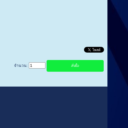
จำนวน: