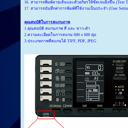
16. สามารถพิมพ์ลายเส้นและตัวอกัษรให้ช้ดเจนยิ่งขึ้น (Text T
17. สามารถบันทึกค่าการพิมพ์ที่ใช้งานเป็นประจำ (User Setti
คุณสมบัติในการสแกนถาพ
1.คุณสมบัติ สแกนภาพ สี และ ขาว-ดำ
2.ความละเอียดในการสแกน 600 x 600 dpi
3.ประเภทภาพที่สแกนได้ TIFF, PDF, JPEG