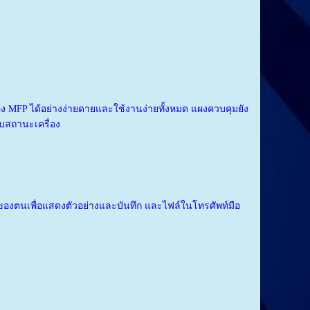
อง MFP ได้อย่างง่ายดายและใช้งานง่ายทั้งหมด แผงควบคุมยัง
ราบสถานะเครื่อง
ือของตนเพื่อแสดงตัวอย่างและบันทึก และไฟล์ในโทรศัพท์มือ