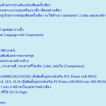
บด้วยการอ่านต้นฉบับเพียงครั้งเดียว
เฉพาะแนวนอนหรือแนวตั้ง เพียงอย่างเดียว
คู่ ด้วยการกดปุ่มเพียงครั้งเดียว จะได้สำเนา แยกออกมา 2 แผ่น แผ่นละหนัา
 จุดต่อตารางนิ้ว
r Language with Compression)
 MB (แชร์)
เพื่อพิมพ์เอกสารหลายๆชุด
้อนกระดาษด้านข้าง
ระดาษสี, กระดาษรีไซเคิล, Label, แผ่นใส (Transparency)
2008R2/2012/2012R2 เมื่อติดตั้งอุปกรณ์เสริม PCL Printer (AR-PB10)
.8, 10.9, 10.10 เมื่อติดตั้งอุปกรณ์เสริม PS Printer (AR-PB10 และ MX-PK10)
น้า และ 6 หน้าลงในเอกสารหน้าเดียว
่ใช้ (Fit To Page)
ees)