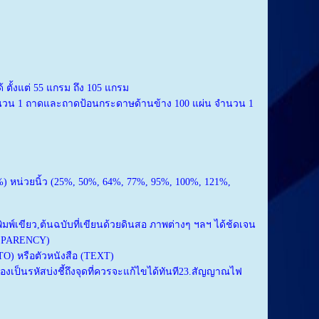
ั้งแต่ 55 แกรม ถึง 105 แกรม
จำนวน 1 ถาดและถาดป้อนกระดาษด้านข้าง 100 แผ่น จำนวน 1
 หน่วยนิ้ว (25%, 50%, 64%, 77%, 95%, 100%, 121%,
มพ์เขียว,ต้นฉบับที่เขียนด้วยดินสอ ภาพต่างๆ ฯลฯ ได้ช้ดเจน
NSPARENCY)
) หรือตัวหนังสือ (TEXT)
็นรหัสบ่งชี้ถึงจุดที่ควรจะแก้ไขได้ทันที23.สัญญาณไฟ