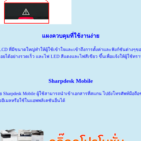
แผงควบคุมที่ใช้งานง่าย
 ที่มีขนาดใหญ่ทำให้ผู้ใช้เข้าใจและเข้าถึงการตั้งค่าและฟังก์ชันต่างๆข
่ใช้บ่อยได้อย่างรวดเร็ว และไฟ LED สีแดงและไฟสีเขียว ขึ้นเพื่อแจ้งให้ผู้ใช้ท
Sharpdesk Mobile
วย Sharpdesk Mobile ผู้ใช้สามารถนำเข้าเอกสารที่สแกน ไปยังโทรศัพท์มือถ
ีเมลหรือใช้ในแอพพลิเคชันอื่นได้