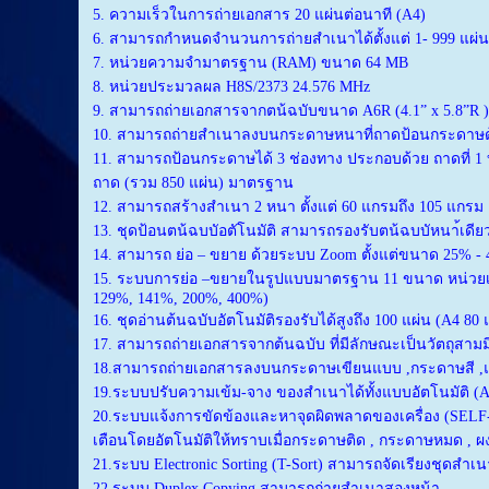
5. ความเร็วในการถ่ายเอกสาร 20 แผ่นต่อนาที (A4)
6. สามารถกําหนดจำนวนการถ่ายสำเนาได้ตั้งแต่ 1- 999 แผ่น
7. หน่วยความจำมาตรฐาน (RAM) ขนาด 64 MB
8. หน่วยประมวลผล H8S/2373 24.576 MHz
9. สามารถถ่ายเอกสารจากตน้ฉบับขนาด A6R (4.1” x 5.8”R ) –
10. สามารถถ่ายสำเนาลงบนกระดาษหนาที่ถาดป้อนกระดาษด้านข
11. สามารถป้อนกระดาษได้ 3 ช่องทาง ประกอบด้วย ถาดที่ 
ถาด (รวม 850 แผ่น) มาตรฐาน
12. สามารถสร้างสำเนา 2 หนา ตั้งแต่ 60 แกรมถึง 105 แกรม
13. ชุดป้อนตน้ฉบบัอตัโนมัติ สามารถรองรับตน้ฉบบัหนา้เดีย
14. สามารถ ย่อ – ขยาย ด้วยระบบ Zoom ตั้งแต่ขนาด 25% - 40
15. ระบบการย่อ –ขยายในรูปแบบมาตรฐาน 11 ขนาด หน่วยเมต
129%, 141%, 200%, 400%)
16. ชุดอ่านต้นฉบับอัตโนมัติรองรับได้สูงถึง 100 แผ่น (A4 80
17. สามารถถ่ายเอกสารจากต้นฉบับ ที่มีลักษณะเป็นวัตถุสามมิ
18.สามารถถ่ายเอกสารลงบนกระดาษเขียนแบบ ,กระดาษสี ,
19.ระบบปรับความเข้ม-จาง ของสำเนาได้ทั้งแบบอัตโนมัติ
20.ระบบแจ้งการขัดข้องและหาจุดผิดพลาดของเครื่อง (SELF
เตือนโดยอัตโนมัติให้ทราบเมื่อกระดาษติด , กระดาษหมด , ผ
21.ระบบ Electronic Sorting (T-Sort) สามารถจัดเรียงชุดสำเ
22.ระบบ Duplex Copying สามารถถ่ายสำเนาสองหน้า