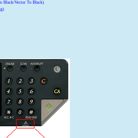
o Black/Vector To Black)
ng)