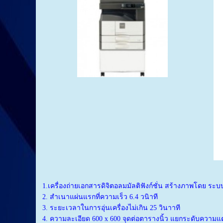
1.เครื่องถ่ายเอกสารดิจิตอลมมัลติฟังก์ชั่น สร้างภาพโดย ระบ
2. สำเนาแผ่นแรกที่ความเร็ว 6.4 วนิาที
3. ระยะเวลาในการอุ่นเครื่องไม่เกิน 25 วินาาที
4. ความละเอียด 600 x 600 จุดต่อตารางนิ้ว แยกระดับความแ